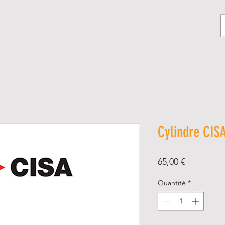
Q U E
C O N T A C T
NEWS
SOUVENIR-ONPP
Cylindre CIS
Prix
65,00 €
Quantité
*