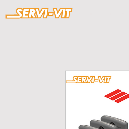
A C C U E I L
B O U T I 