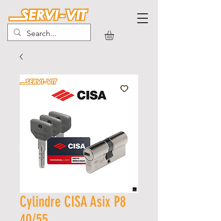
Cylindre CISA Asix P8
40/55