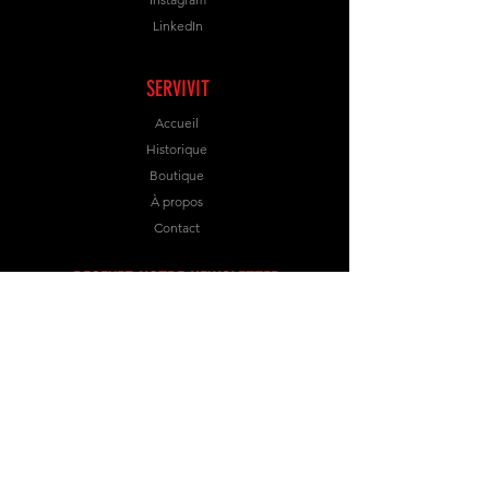
LinkedIn
SERVIVIT
Accueil
Historique
Boutique
À propos
Contact
RECEVEZ NOTRE NEWSLETTER
S’abonner