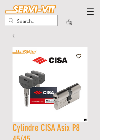
Cylindre CISA Asix P8
45/45