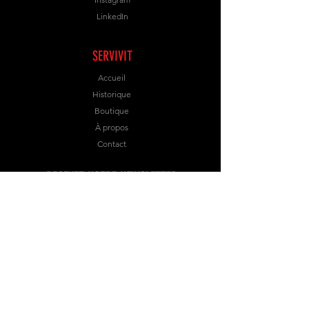
LinkedIn
SERVIVIT
Accueil
Historique
Boutique
À propos
Contact
RECEVEZ NOTRE NEWSLETTER
S’abonner